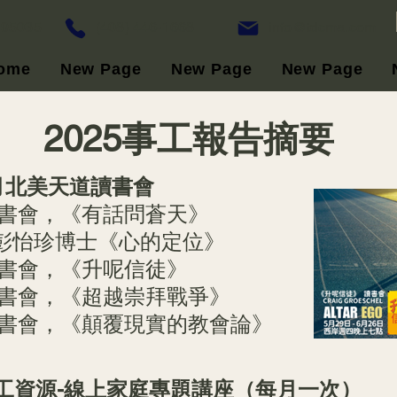
A 95035
(408) 446-1668
info@tdcma.com
ome
New Page
New Page
New Page
2025事工報告摘要
年9月北美天道讀書會
期讀書會，《有話問蒼天》
 -彭怡珍博士《心的定位》
期讀書會，《升呢信徒》
期讀書會，《超越崇拜戰爭》
期讀書會，《顛覆現實的教會論》
事工資源-線上家庭專題講座（每月一次）