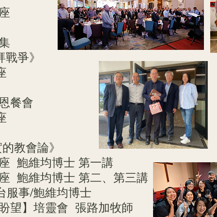
講座
市集
拜戰爭》
座
感恩餐會
座
實的教會論》
講座 鮑維均博士 第一講
題講座 鮑維均博士 第二、第三講
講台服事/鮑維均博士
中的盼望】培靈會 張路加牧師