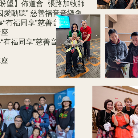
中的盼望】佈道會 張路加牧師
命因愛動聽” 慈善福音音樂會
服事“有福同享”慈善音樂會
上講座
事“有福同享”慈善音樂會
講座