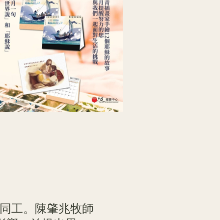
同工。陳肇兆牧師