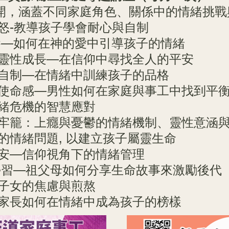
開，涵蓋不同家庭角色、關係中的情緒挑戰
怒-教導孩子學會耐心與自制
教養—如何在神的愛中引導孩子的情緒
與靈性成長—在信仰中尋找全人的平安
與自制—在情緒中訓練孩子的品格
的使命感—男性如何在家庭與事工中找到平
情緒危機的智慧應對
緒牢籠：上癮與憂鬱的情緒機制、靈性意涵
的情緒問題, 以建立孩子屬靈生命
平安—信仰視角下的情緒管理
去學習—祖父母如何分享生命故事來激勵後代
育子女的焦慮與煎熬
—家長如何在情緒中成為孩子的榜樣