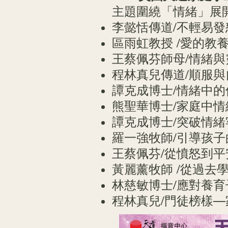
主題圍繞「情緒」展
李懿恬傳道/不輕易發
區雨虹教授 /愛的
王蔡佩芬師母/情緒
程林真兒傳道/順服
譚克成博士/情緒中
熊聖華博士/家庭中
譚克成博士/突破情
羅一強牧師/引導孩子
王蔡佩芬/從憤怒到
黃麗薰牧師 /從過
林慈敏博士/應對養
程林真兒/門徒榜樣