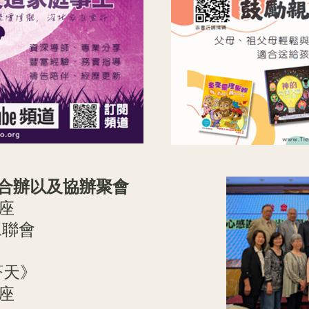
工、合辦以及協辦聚會
講座
同工聯會
蒼天》
講座