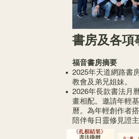
書房及各項
福音書房摘要
2025年天道網路
教會及弟兄姐妹。
2026年長款書法
畫相配。
邀請年輕基
曆。為年輕創作者
陪伴每日靈修見證