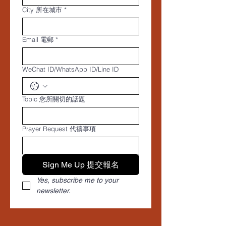
City 所在城市
*
Email 電郵
*
WeChat ID/WhatsApp ID/Line ID
Topic 您所關切的話題
Prayer Request 代禱事項
Sign Me Up 提交報名
Yes, subscribe me to your 
newsletter.