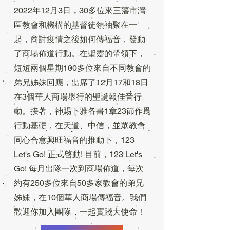
2022年12月3日，30多位來三藩市灣
區教會和機構的基督徒領袖聚在一
起，商討疫情之後如何傳福音，發動
了商場佈道行動。在聖靈的帶領下，
短短兩個星期100多位來自不同教會的
弟兄姊妹回應，出席了12月17和18日
在3個華人商場舉行的聖誕報佳音行
動。接著，神賜下雅各書1章23節作爲
行動基礎，在天道、中信，並眾教會
同心合意興旺福音的推動下，123
Let's Go! 正式啓動! 目前，123 Let's
Go! 每月出隊一次到商場佈道，每次
約有250多位來自50多家教會的弟兄
姊妹，在10個華人商場傳福音。我們
歡迎你加入團隊，一起實踐大使命！