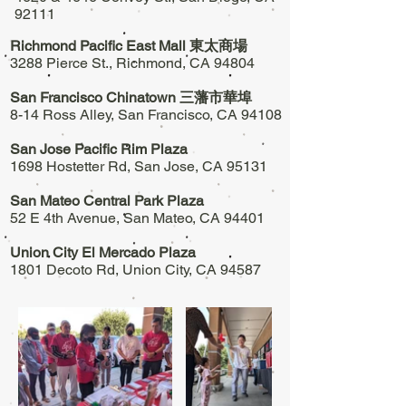
92111
Richmond Pacific East Mall 東太商場
3288 Pierce St., Richmond, CA 94804
San Francisco Chinatown 三藩市華埠
8-14 Ross Alley, San Francisco, CA 94108
San Jose Pacific Rim Plaza
1698 Hostetter Rd, San Jose, CA 95131
San Mateo Central Park Plaza
52 E 4th Avenue, San Mateo, CA 94401
Union City El Mercado Plaza
1801 Decoto Rd, Union City, CA 94587