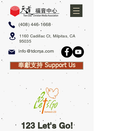
(408) 446-1668
1160 Cadillac Ct, Milpitas, CA
95035
info@tdcma.com
奉獻支持 Support Us
123 Let's Go!