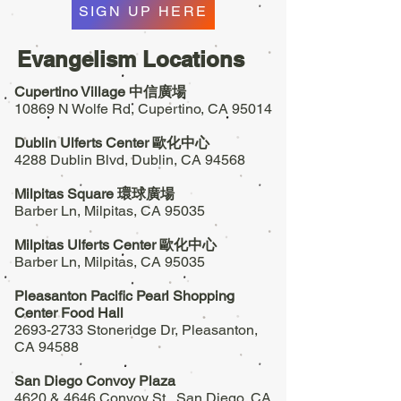
SIGN UP HERE
Evangelism Locations
Cupertino Village 中信廣場
10869 N Wolfe Rd, Cupertino, CA 95014
Dublin Ulferts Center 歐化中心
4288 Dublin Blvd, Dublin, CA 94568
Milpitas Square 環球廣場
Barber Ln, Milpitas, CA 95035
Milpitas Ulferts Center 歐化中心
Barber Ln, Milpitas, CA 95035
Pleasanton Pacific Pearl Shopping
Center Food Hall
2693-2733 Stoneridge Dr, Pleasanton,
CA 94588
San Diego Convoy Plaza
4620 & 4646 Convoy St., San Diego, CA