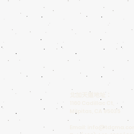
北加天道地址：
1160 Cadillac Ct,
Milpitas, CA 95035
Email:
info@tdcma.c