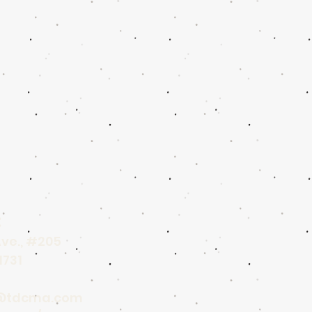
：
Ave., #205
1731
@tdcma.com