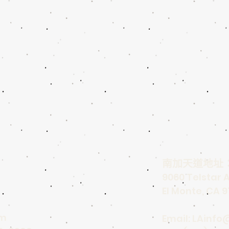
南加天道地址
9060 Telstar 
El Monte, CA 9
om
Email:
LAinfo