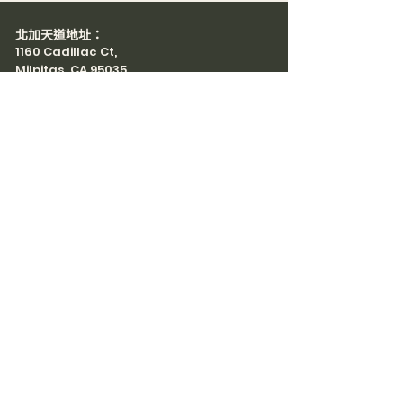
北加天道地址：
1160 Cadillac Ct,
Milpitas, CA 95035
Email:
info@tdcma.com
Tel:
(408) 446-1668
/
996-8388
南加天道地址：
9060 Telstar Ave., #205
El Monte, CA 91731
Email:
LAinfo@tdcma.com
Tel:
(626) 307-0030
/
573-8277
WhatsApp
WeChat