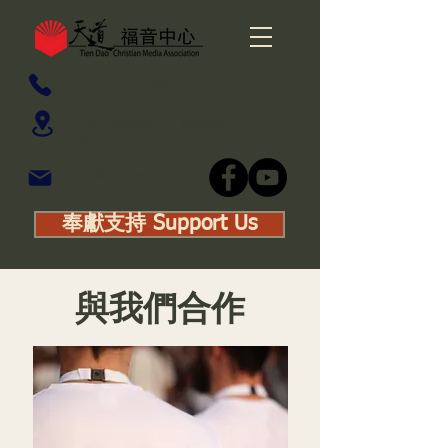
(408) 446-1668
1160 Cadillac Ct, Milpitas, CA
95035
info@tdcma.com
奉獻支持 Support Us
與我們合作