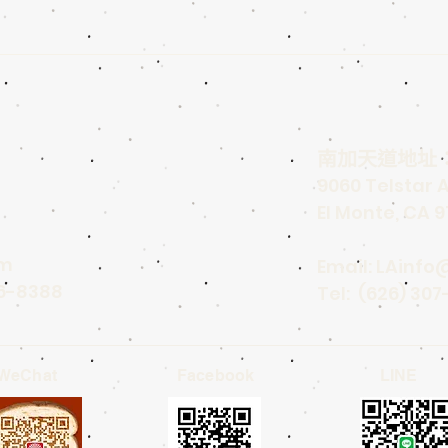
南加天道地址
9060 Telstar 
El Monte, CA 9
om
Email:
LAinfo
96-8388
Tel: (626) 307
WeChat
Facebook
LINE