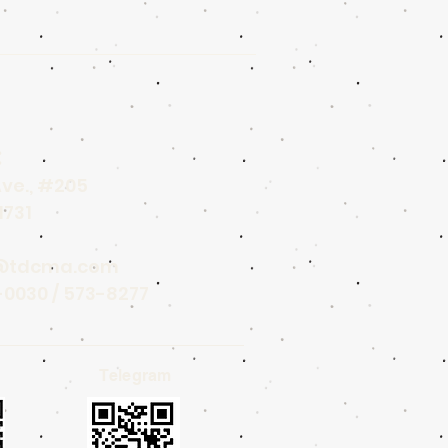
：
Ave., #205
1731
@tdcma.com
-0030 / 573-8277
Telegram