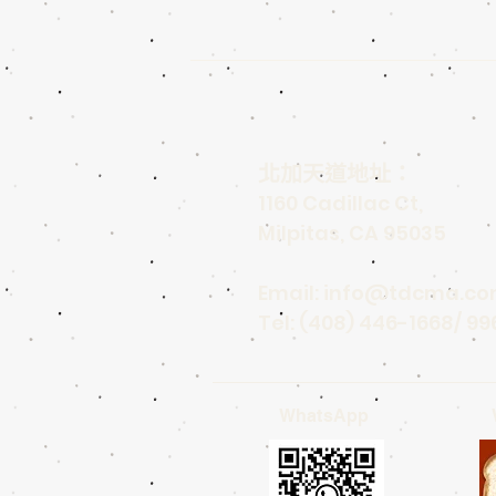
北加天道地址：
1160 Cadillac Ct,
Milpitas, CA 95035
Email:
info@tdcma.c
Tel: (408) 446-1668/ 9
WhatsApp