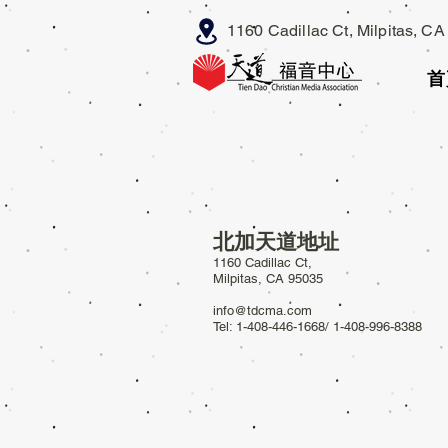
1160 Cadillac Ct, Milpitas, C
首
北加天道地址
1160 Cadillac Ct,
Milpitas, CA 95035
info@tdcma.com
Tel: 1-408-446-1668/ 1-408-996-8388