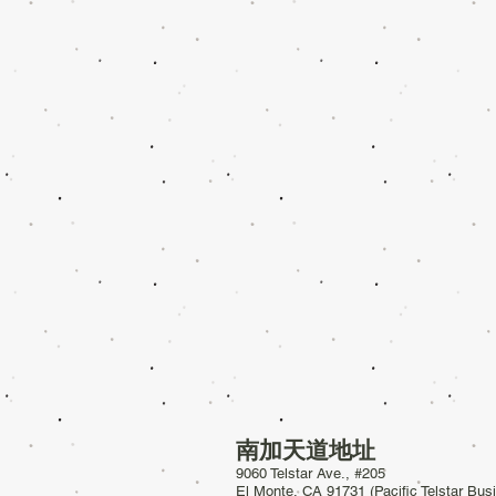
南加天道地址
9060 Telstar Ave., #205
El Monte, CA 91731 (Pacific Telstar Bu