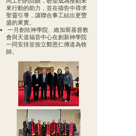
同工們的回饋，盼望成為推動未
來行動的助力，並在禱告中尋求
聖靈引導，讓聯合事工結出更豐
盛的果實。
一月創欣神學院、維加斯基督教
會與天道福音中心在創新神學院
一同安排並按立鄭恩仁傳道為牧
師。