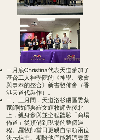
一月底Christina代表天道參加了
基督工人神學院的《神學、教會
與事奉的整合》新書發佈會（香
港天道代製作）。
一、三月間，天道洛杉磯區委蔡
家師牧師與羅文輝牧師先後北
上，親身參與並全程體驗「商場
佈道」從預備到現場的整個過
程。羅牧師當日更親自帶領兩位
決志信主。期盼他們能將這寶貴