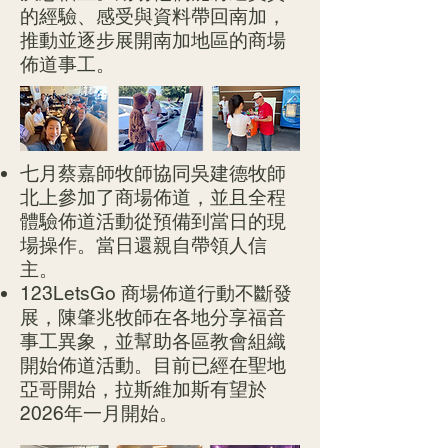
的經驗、感受與資料帶回南加，
推動並逐步展開南加地區的商場
佈道事工。
七月蔡嘉師牧師協同吳建德牧師
北上參加了商場佈道，並且全程
體驗佈道活動從預備到當日的現
場操作。當日還親自帶領人信
主。
123LetsGo 商場佈道行動不斷發
展，陳肇兆牧師在各地分享福音
事工異象，並幫助各區教會組織
開始佈道活動。目前已經在聖地
亞哥開始，拉斯維加斯有望於
2026年一月開始。