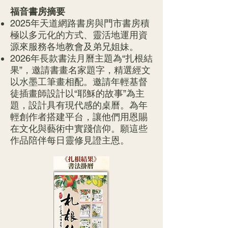
福音書房摘要
2025年天道網路書房與門市書房積
極以多元化的方式、靈活地運用資
源來服務各地教會及弟兄姐妹。
2026年長款書法月曆主題為“扎根結
果”，邀請書畫名家題字，精選經文
以水墨工筆畫相配。
邀請年輕基督
徒插畫師設計以“耶穌的故事”為主
題，設計具有現代感的桌曆。為年
輕創作者搭建平台，讓他們用恩賜
在文化與藝術中實踐信仰。願這些
作品陪伴每日靈修見證主恩。