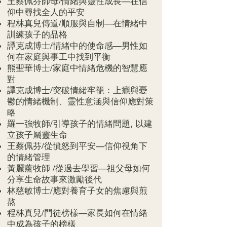
王蔡佩芬師母/情緒與靈性成長—在信
仰中尋找全人的平安
程林真兒傳道/順服與自制—在情緒中
訓練孩子的品格
譚克成博士/情緒中的使命感—男性如
何在家庭與事工中找到平衡
熊聖華博士/家庭中情緒危機的智慧應
對
譚克成博士/突破情緒牢籠：上癮與憂
鬱的情緒機制、靈性意涵與信仰應對策
略
羅一強牧師/引導孩子的情緒問題, 以建
立孩子屬靈生命
王蔡佩芬/從憤怒到平安—信仰視角下
的情緒管理
黃麗薰牧師 /從過去學習—祖父母如何
分享生命故事來激勵後代
林慈敏博士/應對養育子女的焦慮與煎
熬
程林真兒/門徒榜樣—家長如何在情緒
中成為孩子的榜樣