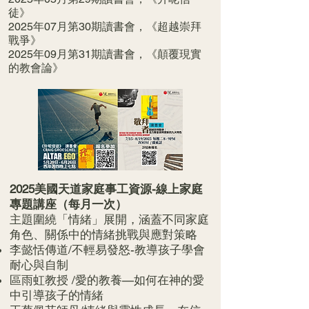
徒》
2025年07月第30期讀書會，《超越崇拜
戰爭》
2025年09月第31期讀書會，《顛覆現實
的教會論》
2025美國天道家庭事工資源-線上家庭
專題講座（每月一次）
主題圍繞「情緒」展開，涵蓋不同家庭
角色、關係中的情緒挑戰與應對策略
李懿恬傳道/不輕易發怒-教導孩子學會
耐心與自制
區雨虹教授 /愛的教養—如何在神的愛
中引導孩子的情緒